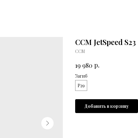
CCM JetSpeed S23
CCM
р.
19 980
Загиб
P29
Добавить в корзину